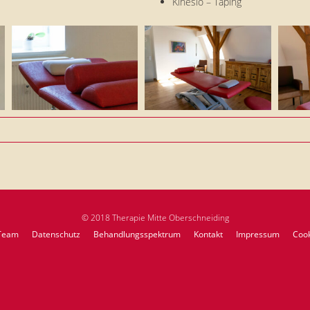
Kinesio – Taping
© 2018 Therapie Mitte Oberschneiding
Team
Datenschutz
Behandlungsspektrum
Kontakt
Impressum
Cook