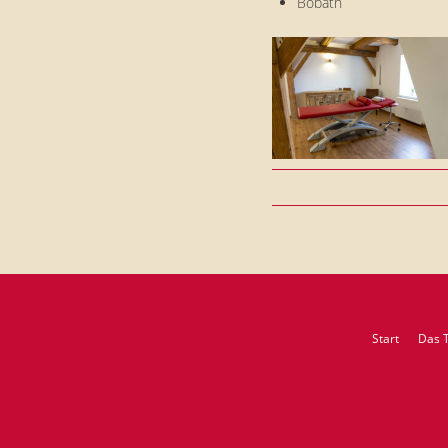
Bobath
Start
Das 